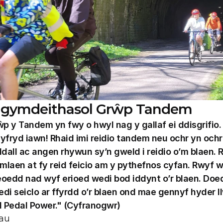
 gymdeithasol Grŵp Tandem 
p y Tandem yn fwy o hwyl nag y gallaf ei ddisgrifio. 
yfryd iawn! Rhaid imi reidio tandem neu ochr yn ochr 
dall ac angen rhywun sy’n gweld i reidio o’m blaen. R
mlaen at fy reid feicio am y pythefnos cyfan. Rwyf w
 leoedd nad wyf erioed wedi bod iddynt o’r blaen. Doed
di seiclo ar ffyrdd o’r blaen ond mae gennyf hyder ll
id Pedal Power." (Cyfranogwr)
au