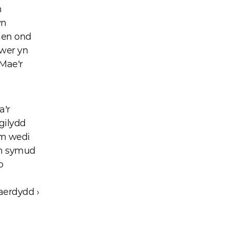
 
n 
aen ond 
wer yn 
Mae'r 
'r 
ilydd 
m wedi 
wn symud 
 
aerdydd ›