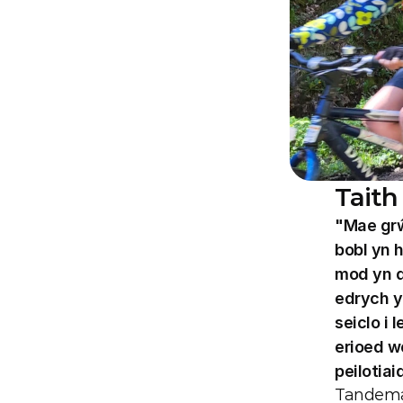
Taith
"Mae grŵ
bobl yn h
mod yn d
edrych y
seiclo i
erioed we
peilotia
Tandem