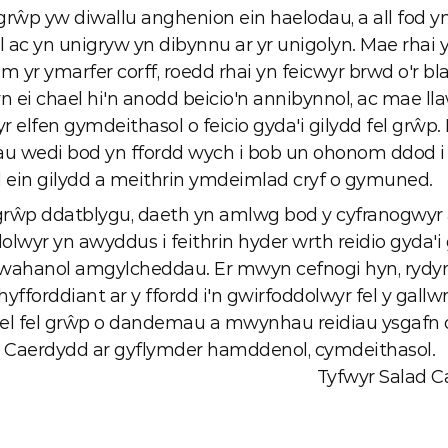
grŵp yw diwallu anghenion ein haelodau, a all fod yn
 ac yn unigryw yn dibynnu ar yr unigolyn. Mae rhai y
 yr ymarfer corff, roedd rhai yn feicwyr brwd o'r bl
n ei chael hi'n anodd beicio'n annibynnol, ac mae lla
 elfen gymdeithasol o feicio gyda'i gilydd fel grŵp. 
 wedi bod yn ffordd wych i bob un ohonom ddod i 
ein gilydd a meithrin ymdeimlad cryf o gymuned.
 grŵp ddatblygu, daeth yn amlwg bod y cyfranogwyr a
olwyr yn awyddus i feithrin hyder wrth reidio gyda'i g
ahanol amgylcheddau. Er mwyn cefnogi hyn, rydy
hyfforddiant ar y ffordd i'n gwirfoddolwyr fel y gall
el fel grŵp o dandemau a mwynhau reidiau ysgafn o
Caerdydd ar gyflymder hamddenol, cymdeithasol.
Tyfwyr Salad C