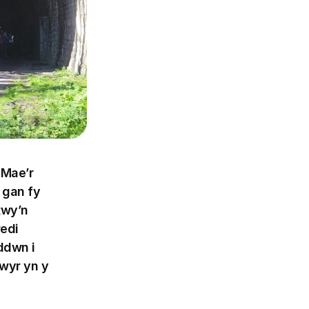
Mae’r 
gan fy 
wy’n 
edi 
dwn i 
wyr yn y 