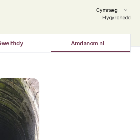
Select Language
Cymraeg
Hygyrchedd
Gweithdy
Amdanom ni