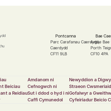
ydd 
Pontcanna
Bae Cae
Parc Carafanau Caerdydd, 
Argae Bae
hu 
Caerdydd
Porth Teig
CF11 9LB
CF10 4PA
ciau
Amdanom ni
Newyddion a Digw
t Beiciau
Cefnogwch ni
Straeon Cwsmeriai
ant a Reidiau
Sut i ddod o hyd i ni
Gofalwyr a Gweithw
y
Caffi Cymunedol
Cyfeiriadur Beicio