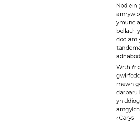
Nod ein 
amrywiol
ymuno am
bellach y
dod am yr
tandemau
adnabod 
Wrth i'r
gwirfodd
mewn gw
darparu 
yn ddiog
amgylch 
‹ Carys