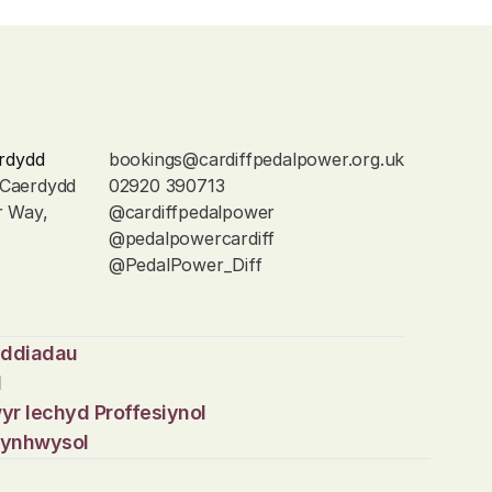
rdydd
bookings@cardiffpedalpower.org.uk
 Caerdydd
02920 390713
r Way, 
@cardiffpedalpower
@pedalpowercardiff
@PedalPower_Diff
yddiadau
d
yr Iechyd Proffesiynol
 Cynhwysol