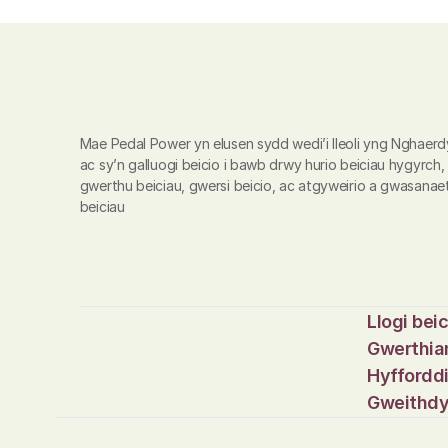
Mae Pedal Power yn elusen sydd wedi’i lleoli yng Nghaerd
ac sy’n galluogi beicio i bawb drwy hurio beiciau hygyrch, 
gwerthu beiciau, gwersi beicio, ac atgyweirio a gwasanaet
beiciau
Llogi bei
Gwerthian
Hyfforddi
Gweithd