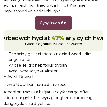
eich pen eich hun (neu gyda ffrind). Yna, mae 
hapusrwydd yn eiddo i chi i gyd.
Cysylltwch â ni
Arbedwch hyd at 
47%
 ar y cylch hwn
Gyda’r cynllun Beicio i’r Gwaith
Tric beic y gellir ei addasu’n ddiddiwedd – dim 
angen offer
Ar gael fel tric heb fodur trydan
Wedi'i wneud yn yr Almaen
E-Assist: Dewisol
Llywio: Uwchben neu o dan y sedd
Ategolion: Raciau a bagiau ar gyfer cargo, offer 
addasol ar gyfer beicwyr ag anghenion arbennig, 
dangosyddion a drychau.