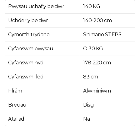
Pwysau uchaf y beiciwr
140 KG
Uchder y beiciwr
140-200 cm
Cymorth trydanol
Shimano STEPS 
Cyfanswm pwysau
O 30 KG
Cyfanswm hyd
178-220 cm
Cyfanswm lled
83 cm
Ffrâm
Alwminiwm
Breciau
Disg
Ataliad
Na