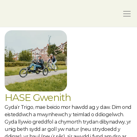
HASE Gwenith
Gyda’r Trigo, mae beicio mor hawdd ag y daw. Dim ond 
eisteddwch a mwynhewch y teimlad o ddiogelwch. 
Gyda llywio greddfol a chymorth trydan dibynadwy, yr 
unig beth sydd ar goll yw natur (neu strydoedd y 
ddinas), yr haul (neu’r sêr), a’r awydd i fynd am dro ar 