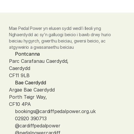
Mae Pedal Power yn elusen sydd wedi’i lleoli yng 
Nghaerdydd ac sy’n galluogi beicio i bawb drwy hurio 
beiciau hygyrch, gwerthu beiciau, gwersi beicio, ac 
atgyweirio a gwasanaethu beiciau
Pontcanna
Parc Carafanau Caerdydd, 
Caerdydd
CF11 9LB
Bae Caerdydd
Argae Bae Caerdydd
Porth Teigr Way, 
CF10 4PA
bookings@cardiffpedalpower.org.uk
02920 390713
@cardiffpedalpower
@pedalpowercardiff