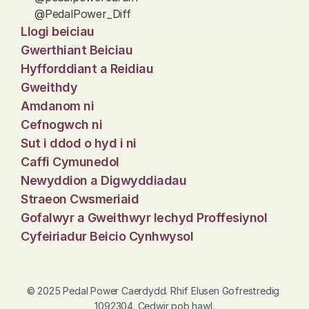
@PedalPower_Diff
Llogi beiciau
Gwerthiant Beiciau
Hyfforddiant a Reidiau
Gweithdy
Amdanom ni
Cefnogwch ni
Sut i ddod o hyd i ni
Caffi Cymunedol
Newyddion a Digwyddiadau
Straeon Cwsmeriaid
Gofalwyr a Gweithwyr Iechyd Proffesiynol
Cyfeiriadur Beicio Cynhwysol
© 2025 Pedal Power Caerdydd. Rhif Elusen Gofrestredig 
1092304. Cedwir pob hawl.