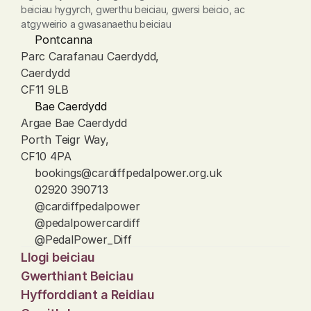
beiciau hygyrch, gwerthu beiciau, gwersi beicio, ac 
atgyweirio a gwasanaethu beiciau
Pontcanna
Parc Carafanau Caerdydd, 
Caerdydd
CF11 9LB
Bae Caerdydd
Argae Bae Caerdydd
Porth Teigr Way, 
CF10 4PA
bookings@cardiffpedalpower.org.uk
02920 390713
@cardiffpedalpower
@pedalpowercardiff
@PedalPower_Diff
Llogi beiciau
Gwerthiant Beiciau
Hyfforddiant a Reidiau