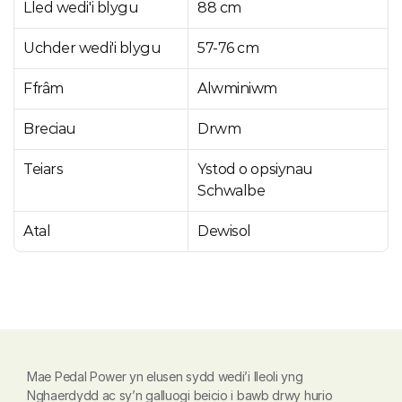
Lled wedi'i blygu
88 cm
Uchder wedi'i blygu
57-76 cm
Ffrâm
Alwminiwm
Breciau
Drwm
Teiars
Ystod o opsiynau 
Schwalbe
Atal
Dewisol
Mae Pedal Power yn elusen sydd wedi’i lleoli yng 
Nghaerdydd ac sy’n galluogi beicio i bawb drwy hurio 