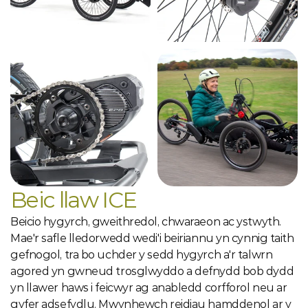
Beic llaw ICE
Beicio hygyrch, gweithredol, chwaraeon ac ystwyth. 
Mae'r safle lledorwedd wedi'i beiriannu yn cynnig taith 
gefnogol, tra bo uchder y sedd hygyrch a'r talwrn 
agored yn gwneud trosglwyddo a defnydd bob dydd 
yn llawer haws i feicwyr ag anabledd corfforol neu ar 
gyfer adsefydlu. Mwynhewch reidiau hamddenol ar y 