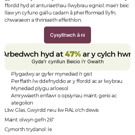
ffordd hyd at anturiaethau llwybrau egnïol; mae'r beic 
llaw yn cyfuno gallu cadarn â pherfformiad llyfn, 
chwaraeon a thriniaeth effeithlon.
Cysylltwch â ni
Arbedwch hyd at 
47%
 ar y cylch hwn
Gyda’r cynllun Beicio i’r Gwaith
Plygadwy ar gyfer mynediad i'r gist
Perffaith i'w ddefnyddio ar y ffordd ac ar lwybrau
Mynediad plygu arloesol
Amrywiaeth enfawr o opsiynau maint, gerio ac 
ategolion
Lliw: Glas, Gwyrdd neu liw RAL o'ch dewis
Maint: olwyn gefn 26"
Cymorth trydanol: Ie