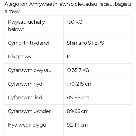
Ategolion: Amrywiaeth lawn o oleuadau, raciau, bagiau 
a mwy
Pwysau uchaf y 
150 KG
beiciwr
Cymorth trydanol
Shimano STEPS
Plygadwy
Ie
Cyfanswm pwysau
O 35.7 KG
Cyfanswm hyd
170-218 cm
Cyfanswm lled
85-88 cm
Cyfanswm uchder
89-96 cm
Hyd wedi'i blygu
92-111 cm