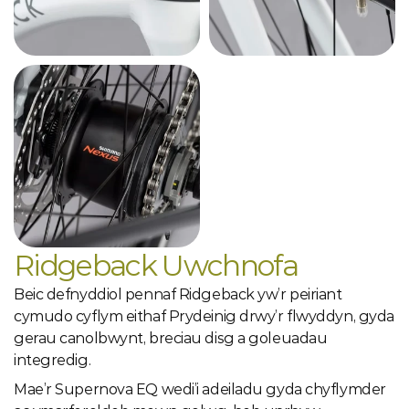
Ridgeback Uwchnofa
Beic defnyddiol pennaf Ridgeback yw’r peiriant 
cymudo cyflym eithaf Prydeinig drwy’r flwyddyn, gyda 
gerau canolbwynt, breciau disg a goleuadau 
integredig.
Mae’r Supernova EQ wedi’i adeiladu gyda chyflymder 