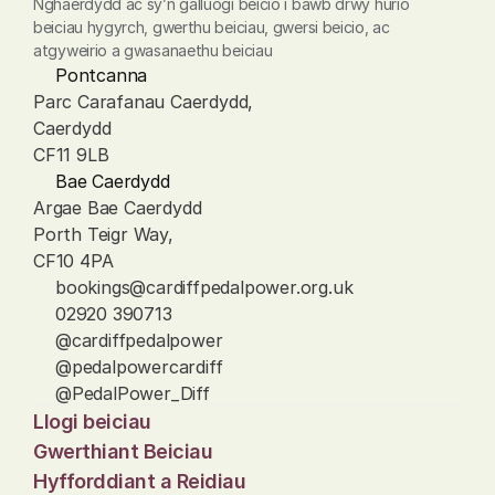
Nghaerdydd ac sy’n galluogi beicio i bawb drwy hurio 
beiciau hygyrch, gwerthu beiciau, gwersi beicio, ac 
atgyweirio a gwasanaethu beiciau
Pontcanna
Parc Carafanau Caerdydd, 
Caerdydd
CF11 9LB
Bae Caerdydd
Argae Bae Caerdydd
Porth Teigr Way, 
CF10 4PA
bookings@cardiffpedalpower.org.uk
02920 390713
@cardiffpedalpower
@pedalpowercardiff
@PedalPower_Diff
Llogi beiciau
Gwerthiant Beiciau
Hyfforddiant a Reidiau