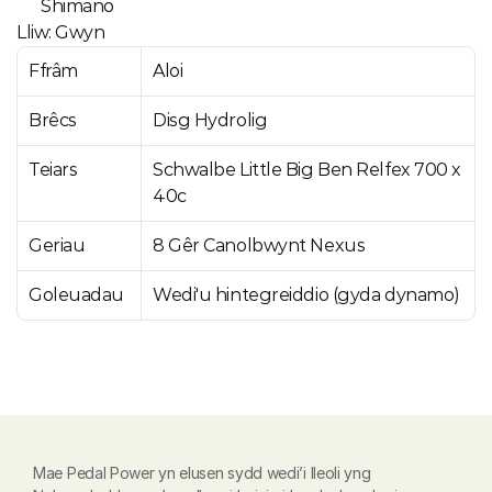
Shimano
Lliw: Gwyn
Ffrâm
Aloi
Brêcs
Disg Hydrolig
Teiars
Schwalbe Little Big Ben Relfex 700 x 
40c
Geriau
8 Gêr Canolbwynt Nexus
Goleuadau
Wedi'u hintegreiddio (gyda dynamo)
Mae Pedal Power yn elusen sydd wedi’i lleoli yng 