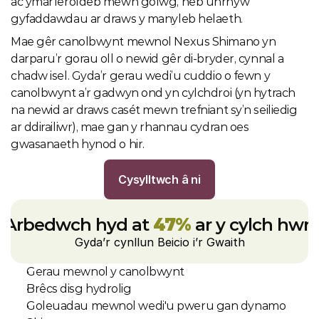
ac ymarferoldeb mewn golwg, heb unrhyw 
gyfaddawdau ar draws y manyleb helaeth.
Mae gêr canolbwynt mewnol Nexus Shimano yn 
darparu’r gorau oll o newid gêr di-bryder, cynnal a 
chadw isel. Gyda’r gerau wedi’u cuddio o fewn y 
canolbwynt a’r gadwyn ond yn cylchdroi (yn hytrach 
na newid ar draws casét mewn trefniant sy’n seiliedig 
ar ddirailiwr), mae gan y rhannau cydran oes 
gwasanaeth hynod o hir.
Cysylltwch â ni
Arbedwch hyd at 
47%
 ar y cylch hwn
Gyda’r cynllun Beicio i’r Gwaith
Gerau mewnol y canolbwynt
Brêcs disg hydrolig
Goleuadau mewnol wedi'u pweru gan dynamo 