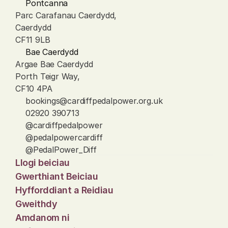
Pontcanna
Parc Carafanau Caerdydd, 
Caerdydd
CF11 9LB
Bae Caerdydd
Argae Bae Caerdydd
Porth Teigr Way, 
CF10 4PA
bookings@cardiffpedalpower.org.uk
02920 390713
@cardiffpedalpower
@pedalpowercardiff
@PedalPower_Diff
Llogi beiciau
Gwerthiant Beiciau
Hyfforddiant a Reidiau
Gweithdy
Amdanom ni