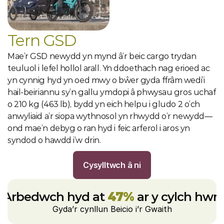
Tern GSD
Mae’r GSD newydd yn mynd â’r beic cargo trydan 
teuluol i lefel hollol arall. Yn ddoethach nag erioed ac 
yn cynnig hyd yn oed mwy o bŵer gyda ffrâm wedi’i 
hail-beiriannu sy’n gallu ymdopi â phwysau gros uchaf 
o 210 kg (463 lb), bydd yn eich helpu i gludo 2 o’ch 
anwyliaid a’r siopa wythnosol yn rhwydd o’r newydd—
ond mae’n debyg o ran hyd i feic arferol i aros yn 
syndod o hawdd i’w drin.
Cysylltwch â ni
Arbedwch hyd at 
47%
 ar y cylch hwn
Gyda’r cynllun Beicio i’r Gwaith