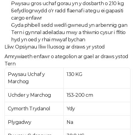
Pwysau gros uchaf gorau yn y dosbarth o 210 kg
Sefydlogrwydd o'r radd flaenaf i ategu ei gapasiti 
cargo enfawr
Gyda phibell sedd wedi'i gwneud yn arbennig gan 
Tern i gynnal adeiladau mwy a thiwnio cysur i ffitio 
hyd yn oed y rhai mwyaf bychan
Lliw: Opsiynau lliw lluosog ar draws yr ystod
Amrywiaeth enfawr o ategolion ar gael ar draws ystod 
Tern
Pwysau Uchaf y 
130 KG
Marchog
Uchder y Marchog
153-200 cm
Cymorth Trydanol
Ydy
Plygadwy
Na