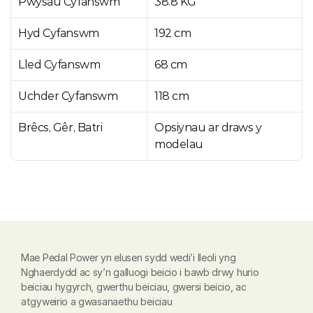
Pwysau Cyfanswm
38.8 KG
Hyd Cyfanswm
192 cm
Lled Cyfanswm
68 cm
Uchder Cyfanswm
118 cm
Brêcs, Gêr, Batri
Opsiynau ar draws y 
modelau
Mae Pedal Power yn elusen sydd wedi’i lleoli yng 
Nghaerdydd ac sy’n galluogi beicio i bawb drwy hurio 
beiciau hygyrch, gwerthu beiciau, gwersi beicio, ac 
atgyweirio a gwasanaethu beiciau