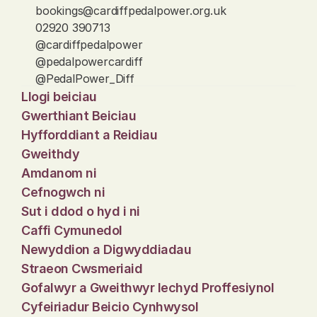
bookings@cardiffpedalpower.org.uk
02920 390713
@cardiffpedalpower
@pedalpowercardiff
@PedalPower_Diff
Llogi beiciau
Gwerthiant Beiciau
Hyfforddiant a Reidiau
Gweithdy
Amdanom ni
Cefnogwch ni
Sut i ddod o hyd i ni
Caffi Cymunedol
Newyddion a Digwyddiadau
Straeon Cwsmeriaid
Gofalwyr a Gweithwyr Iechyd Proffesiynol
Cyfeiriadur Beicio Cynhwysol