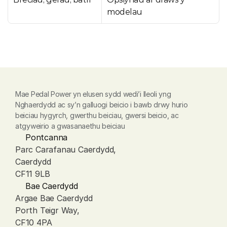
modelau
Mae Pedal Power yn elusen sydd wedi’i lleoli yng 
Nghaerdydd ac sy’n galluogi beicio i bawb drwy hurio 
beiciau hygyrch, gwerthu beiciau, gwersi beicio, ac 
atgyweirio a gwasanaethu beiciau
Pontcanna
Parc Carafanau Caerdydd, 
Caerdydd
CF11 9LB
Bae Caerdydd
Argae Bae Caerdydd
Porth Teigr Way, 
CF10 4PA