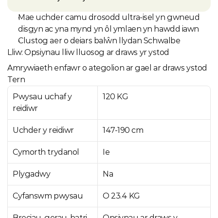
Mae uchder camu drosodd ultra-isel yn gwneud 
disgyn ac yna mynd yn ôl ymlaen yn hawdd iawn
Clustog aer o deiars balŵn llydan Schwalbe
Lliw: Opsiynau lliw lluosog ar draws yr ystod
Amrywiaeth enfawr o ategolion ar gael ar draws ystod 
Tern
Pwysau uchaf y 
120 KG
reidiwr
Uchder y reidiwr
147-190 cm
Cymorth trydanol
Ie
Plygadwy
Na
Cyfanswm pwysau
O 23.4 KG
Breciau, gerau, batri
Opsiynau ar draws y 