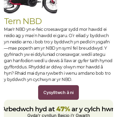
Tern NBD
Mae'r NBD yn e-feic croesawgar sydd mor hawdd ei 
reidio ag y mae’n hawdd ei garu. O’r eiliad y byddwch 
yn neidio arno, i bob tro y byddwch yn pedlo’n ysgafn
—mae popeth am yr NBD yn syml fel breuddwyd. Y 
gyfrinach yw ei ddyluniad croesawgar, wedi’i ategu 
gan hanfodion wedi’u dewis â llaw ar gyfer taith hynod 
gyfforddus. Rhyddid ar ddwy olwyn mor hawdd â 
hyn? Rhaid mai dyna rywbeth i wenu amdano bob tro 
y byddwch yn cychwyn ar yr NBD.
Cysylltwch â ni
Arbedwch hyd at 
47%
 ar y cylch hwn
Gyda’r cynllun Beicio i’r Gwaith