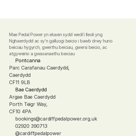
Mae Pedal Power yn elusen sydd wedi’i lleoli yng 
Nghaerdydd ac sy’n galluogi beicio i bawb drwy hurio 
beiciau hygyrch, gwerthu beiciau, gwersi beicio, ac 
atgyweirio a gwasanaethu beiciau
Pontcanna
Parc Carafanau Caerdydd, 
Caerdydd
CF11 9LB
Bae Caerdydd
Argae Bae Caerdydd
Porth Teigr Way, 
CF10 4PA
bookings@cardiffpedalpower.org.uk
02920 390713
@cardiffpedalpower