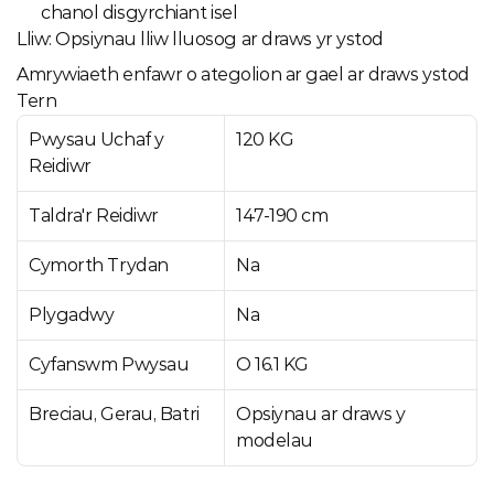
chanol disgyrchiant isel
Lliw: Opsiynau lliw lluosog ar draws yr ystod
Amrywiaeth enfawr o ategolion ar gael ar draws ystod 
Tern
Pwysau Uchaf y 
120 KG
Reidiwr
Taldra'r Reidiwr
147-190 cm
Cymorth Trydan
Na
Plygadwy
Na
Cyfanswm Pwysau
O 16.1 KG
Breciau, Gerau, Batri
Opsiynau ar draws y 
modelau