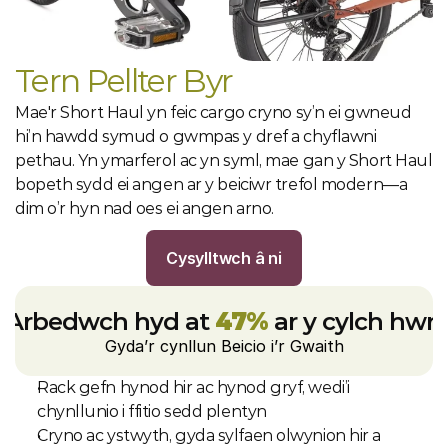
Tern Pellter Byr
Mae'r Short Haul yn feic cargo cryno sy’n ei gwneud 
hi’n hawdd symud o gwmpas y dref a chyflawni 
pethau. Yn ymarferol ac yn syml, mae gan y Short Haul 
bopeth sydd ei angen ar y beiciwr trefol modern—a 
dim o’r hyn nad oes ei angen arno.
Cysylltwch â ni
Arbedwch hyd at 
47%
 ar y cylch hwn
Gyda’r cynllun Beicio i’r Gwaith
Rack gefn hynod hir ac hynod gryf, wedi’i 
chynllunio i ffitio sedd plentyn
Cryno ac ystwyth, gyda sylfaen olwynion hir a 