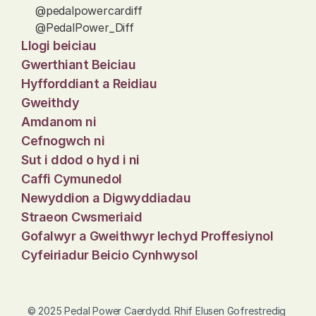
@pedalpowercardiff
@PedalPower_Diff
Llogi beiciau
Gwerthiant Beiciau
Hyfforddiant a Reidiau
Gweithdy
Amdanom ni
Cefnogwch ni
Sut i ddod o hyd i ni
Caffi Cymunedol
Newyddion a Digwyddiadau
Straeon Cwsmeriaid
Gofalwyr a Gweithwyr Iechyd Proffesiynol
Cyfeiriadur Beicio Cynhwysol
© 2025 Pedal Power Caerdydd. Rhif Elusen Gofrestredig 