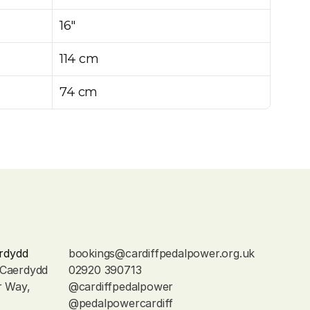
16"
114 cm
74 cm
rdydd
bookings@cardiffpedalpower.org.uk
 Caerdydd
02920 390713
r Way, 
@cardiffpedalpower
@pedalpowercardiff