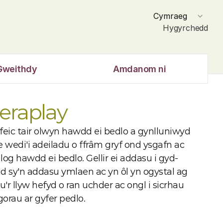
Select Language
Cymraeg
Hygyrchedd
Gweithdy
Amdanom ni
eraplay
 feic tair olwyn hawdd ei bedlo a gynlluniwyd 
e wedi'i adeiladu o ffrâm gryf ond ysgafn ac 
og hawdd ei bedlo. Gellir ei addasu i gyd-
d sy'n addasu ymlaen ac yn ôl yn ogystal ag 
su'r llyw hefyd o ran uchder ac ongl i sicrhau 
gorau ar gyfer pedlo.