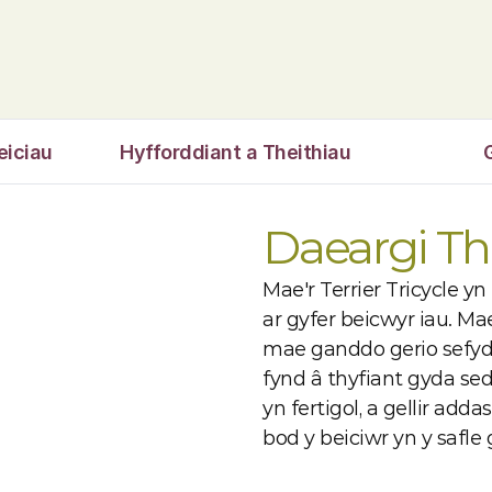
eiciau
Hyfforddiant a Theithiau
Daeargi Th
Mae'r Terrier Tricycle yn
ar gyfer beicwyr iau. Ma
mae ganddo gerio sefydl
fynd â thyfiant gyda sed
yn fertigol, a gellir adda
bod y beiciwr yn y safle 