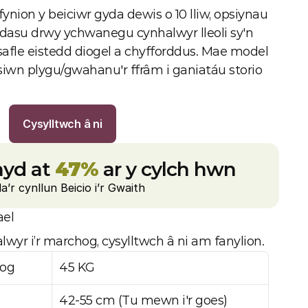
ofynion y beiciwr gyda dewis o 10 lliw, opsiynau 
 addasu drwy ychwanegu cynhalwyr lleoli sy'n 
 safle eistedd diogel a chyfforddus. Mae model 
siwn plygu/gwahanu'r ffrâm i ganiatáu storio 
Cysylltwch â ni
yd at 
47%
 ar y cylch hwn
a’r cynllun Beicio i’r Gwaith
ael
lwyr i’r marchog, cysylltwch â ni am fanylion.
hog
45 KG
42-55 cm (Tu mewn i'r goes)