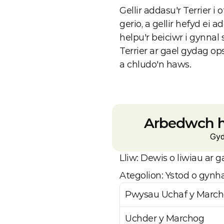
Gellir addasu'r Terrier i 
gerio, a gellir hefyd ei
helpu'r beiciwr i gynnal
Terrier ar gael gydag op
a chludo'n haws.
Arbedwch h
Gyd
Lliw: Dewis o liwiau ar g
Ategolion: Ystod o gynha
Pwysau Uchaf y Marc
Uchder y Marchog