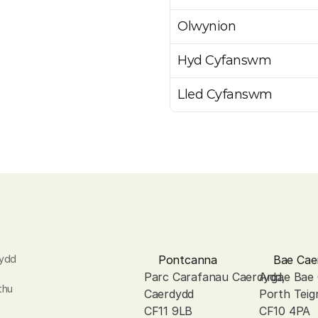
Olwynion
Hyd Cyfanswm
Lled Cyfanswm
ydd 
Pontcanna
Bae Cae
Parc Carafanau Caerdydd, 
Argae Bae
hu 
Caerdydd
Porth Teig
CF11 9LB
CF10 4PA