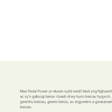
Mae Pedal Power yn elusen sydd wedi’i lleoli yng Nghaerd
ac sy’n galluogi beicio i bawb drwy hurio beiciau hygyrch, 
gwerthu beiciau, gwersi beicio, ac atgyweirio a gwasanaet
beiciau