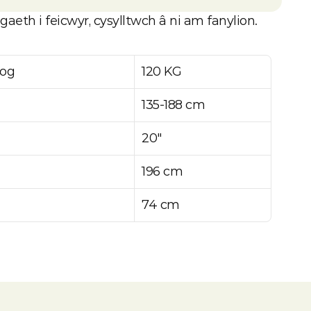
gaeth i feicwyr, cysylltwch â ni am fanylion.
hog
120 KG
135-188 cm 
20"
196 cm
74 cm