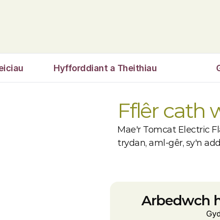
eiciau
Hyfforddiant a Theithiau
Fflêr cath
Mae'r Tomcat Electric Fl
trydan, aml-gêr, sy'n ad
Arbedwch h
Gyd