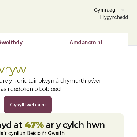
Select Language
Cymraeg
Hygyrchedd
Gweithdy
Amdanom ni
 wryw
are yn dric tair olwyn â chymorth pŵer 
das i oedolion o bob oed.
Cysylltwch â ni
yd at 
47%
 ar y cylch hwn
a’r cynllun Beicio i’r Gwaith