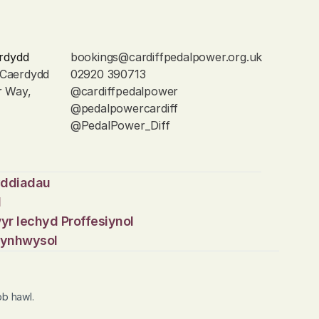
rdydd
bookings@cardiffpedalpower.org.uk
 Caerdydd
02920 390713
r Way, 
@cardiffpedalpower
@pedalpowercardiff
@PedalPower_Diff
yddiadau
d
yr Iechyd Proffesiynol
 Cynhwysol
b hawl.