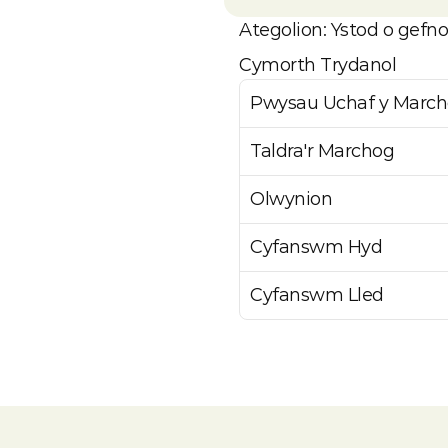
Ategolion: Ystod o gefno
Cymorth Trydanol
Pwysau Uchaf y Marc
Taldra'r Marchog
Olwynion
Cyfanswm Hyd
Cyfanswm Lled