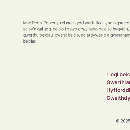
Mae Pedal Power yn elusen sydd wedi’i lleoli yng Nghaerd
ac sy’n galluogi beicio i bawb drwy hurio beiciau hygyrch, 
gwerthu beiciau, gwersi beicio, ac atgyweirio a gwasanaet
beiciau
Llogi bei
Gwerthian
Hyfforddi
Gweithd
© 2025