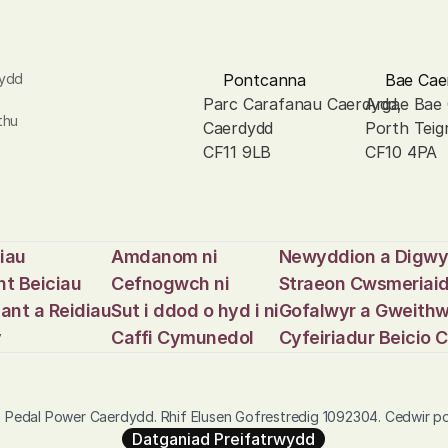
ydd 
Pontcanna
Bae Cae
Parc Carafanau Caerdydd, 
Argae Bae
hu 
Caerdydd
Porth Teig
CF11 9LB
CF10 4PA
ciau
Amdanom ni
Newyddion a Digw
t Beiciau
Cefnogwch ni
Straeon Cwsmeriai
ant a Reidiau
Sut i ddod o hyd i ni
Gofalwyr a Gweithw
y
Caffi Cymunedol
Cyfeiriadur Beicio
 Pedal Power Caerdydd. Rhif Elusen Gofrestredig 1092304. Cedwir po
Datganiad Preifatrwydd