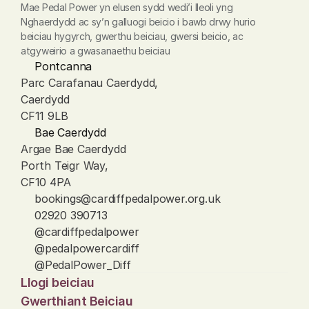
Mae Pedal Power yn elusen sydd wedi’i lleoli yng 
Nghaerdydd ac sy’n galluogi beicio i bawb drwy hurio 
beiciau hygyrch, gwerthu beiciau, gwersi beicio, ac 
atgyweirio a gwasanaethu beiciau
Pontcanna
Parc Carafanau Caerdydd, 
Caerdydd
CF11 9LB
Bae Caerdydd
Argae Bae Caerdydd
Porth Teigr Way, 
CF10 4PA
bookings@cardiffpedalpower.org.uk
02920 390713
@cardiffpedalpower
@pedalpowercardiff
@PedalPower_Diff
Llogi beiciau
Gwerthiant Beiciau