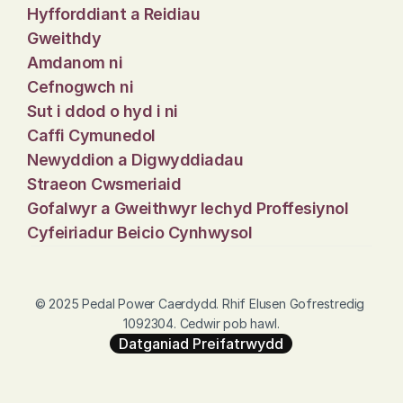
Hyfforddiant a Reidiau
Gweithdy
Amdanom ni
Cefnogwch ni
Sut i ddod o hyd i ni
Caffi Cymunedol
Newyddion a Digwyddiadau
Straeon Cwsmeriaid
Gofalwyr a Gweithwyr Iechyd Proffesiynol
Cyfeiriadur Beicio Cynhwysol
© 2025 Pedal Power Caerdydd. Rhif Elusen Gofrestredig 
1092304. Cedwir pob hawl.
Datganiad Preifatrwydd