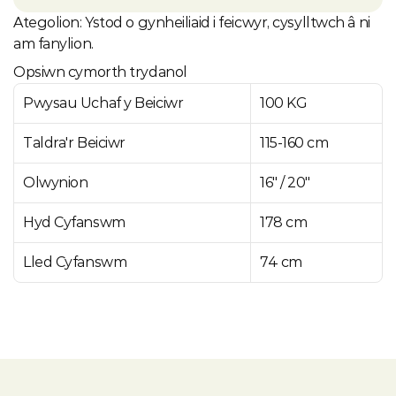
Ategolion: Ystod o gynheiliaid i feicwyr, cysylltwch â ni 
am fanylion.
Opsiwn cymorth trydanol
Pwysau Uchaf y Beiciwr
100 KG
Taldra'r Beiciwr
115-160 cm
Olwynion
16" / 20"
Hyd Cyfanswm
178 cm
Lled Cyfanswm
74 cm