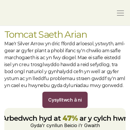
Tomcat Saeth Arian
Mae'r Silver Arrow yn dric ffordd arloesol, ystwyth, aml-
gear ar gyfer plant a phobl ifanc sy'n chwilio am safle 
marchogaeth is ac yn fwy diogel. Mae ei safle eistedd 
isel yn creu trosglwyddo hawdd a reid sefydlog, tra 
bod ongl naturiol y gynhalydd cefn yn well ar gyfer 
ystum ac yn lleddfu problemau straen gwddf sy'n aml 
yn cael eu hwynebu gyda dyluniadau mwy gorwedd.
Cysylltwch â ni
Arbedwch hyd at 
47%
 ar y cylch hwn
Gyda’r cynllun Beicio i’r Gwaith