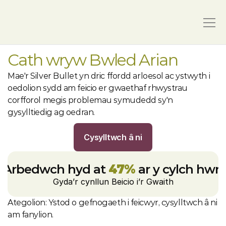
Cath wryw Bwled Arian
Mae'r Silver Bullet yn dric ffordd arloesol ac ystwyth i 
oedolion sydd am feicio er gwaethaf rhwystrau 
corfforol megis problemau symudedd sy'n 
gysylltiedig ag oedran.
Cysylltwch â ni
Arbedwch hyd at 
47%
 ar y cylch hwn
Gyda’r cynllun Beicio i’r Gwaith
Ategolion: Ystod o gefnogaeth i feicwyr, cysylltwch â ni 
am fanylion.