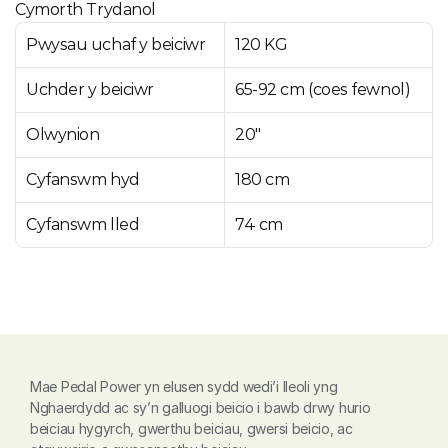
Cymorth Trydanol
Pwysau uchaf y beiciwr
120 KG
Uchder y beiciwr
65-92 cm (coes fewnol) 
Olwynion
20"
Cyfanswm hyd
180 cm
Cyfanswm lled
74 cm
Mae Pedal Power yn elusen sydd wedi’i lleoli yng 
Nghaerdydd ac sy’n galluogi beicio i bawb drwy hurio 
beiciau hygyrch, gwerthu beiciau, gwersi beicio, ac 