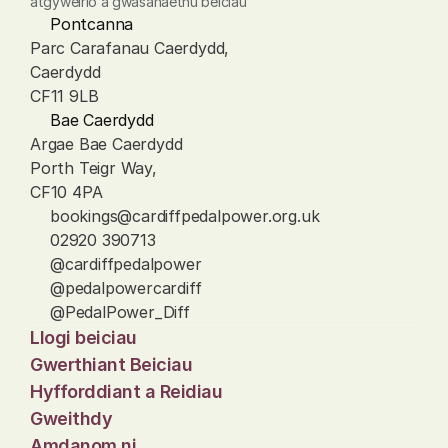
atgyweirio a gwasanaethu beiciau
Pontcanna
Parc Carafanau Caerdydd, 
Caerdydd
CF11 9LB
Bae Caerdydd
Argae Bae Caerdydd
Porth Teigr Way, 
CF10 4PA
bookings@cardiffpedalpower.org.uk
02920 390713
@cardiffpedalpower
@pedalpowercardiff
@PedalPower_Diff
Llogi beiciau
Gwerthiant Beiciau
Hyfforddiant a Reidiau
Gweithdy
Amdanom ni