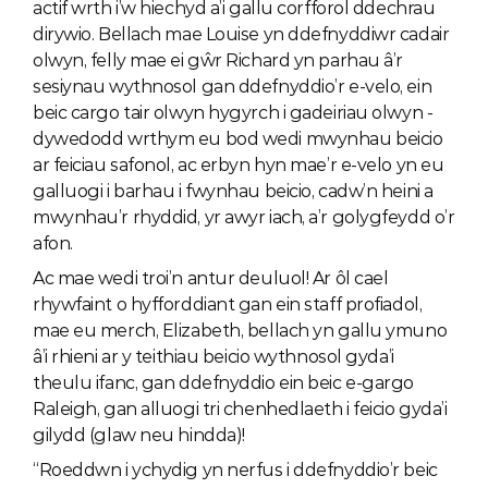
actif wrth i’w hiechyd a’i gallu corfforol ddechrau 
dirywio. Bellach mae Louise yn ddefnyddiwr cadair 
olwyn, felly mae ei gŵr Richard yn parhau â’r 
sesiynau wythnosol gan ddefnyddio’r e-velo, ein 
beic cargo tair olwyn hygyrch i gadeiriau olwyn - 
dywedodd wrthym eu bod wedi mwynhau beicio 
ar feiciau safonol, ac erbyn hyn mae’r e-velo yn eu 
galluogi i barhau i fwynhau beicio, cadw’n heini a 
mwynhau’r rhyddid, yr awyr iach, a’r golygfeydd o’r 
afon.
Ac mae wedi troi’n antur deuluol! Ar ôl cael 
rhywfaint o hyfforddiant gan ein staff profiadol, 
mae eu merch, Elizabeth, bellach yn gallu ymuno 
â’i rhieni ar y teithiau beicio wythnosol gyda’i 
theulu ifanc, gan ddefnyddio ein beic e-gargo 
Raleigh, gan alluogi tri chenhedlaeth i feicio gyda’i 
gilydd (glaw neu hindda)! 
“Roeddwn i ychydig yn nerfus i ddefnyddio’r beic 