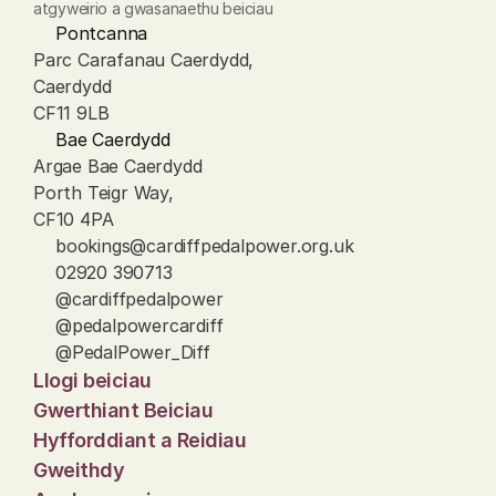
atgyweirio a gwasanaethu beiciau
Pontcanna
Parc Carafanau Caerdydd, 
Caerdydd
CF11 9LB
Bae Caerdydd
Argae Bae Caerdydd
Porth Teigr Way, 
CF10 4PA
bookings@cardiffpedalpower.org.uk
02920 390713
@cardiffpedalpower
@pedalpowercardiff
@PedalPower_Diff
Llogi beiciau
Gwerthiant Beiciau
Hyfforddiant a Reidiau
Gweithdy