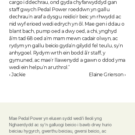
cargo i ddechrau, ond gyda chyfarwyddyd gan 
staff gwych Pedal Power roeddwn yn gallu 
dechrau’n araf a dysgu reidio’r beic yn rhwydd ac 
nid wyf erioed wedi edrych yn ôl. Mae gen i ddau o 
blant bach, pump oed a dwy oed, a chi, ynghyd 
â’m tad 68 oed a’m mam mewn cadair olwyn, ac 
rydym yn gallu beicio gyda’n gilydd fel teulu, sy’n 
anhygoel. Rydym wrth ein bodd â’r staff, y 
gymuned, ac mae’r llawenydd a gawn o ddod yma 
wedi ein helpu’n aruthrol.”  
‹ Jackie
Elaine Grierson ›
Mae Pedal Power yn elusen sydd wedi’i lleoli yng 
Nghaerdydd ac sy’n galluogi beicio i bawb drwy hurio 
beiciau hygyrch, gwerthu beiciau, gwersi beicio, ac 