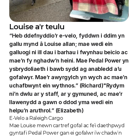
Louise a'r teulu
“Heb ddefnyddio’r e-velo, fyddwn i ddim yn 
gallu mynd â Louise allan; mae wedi ein 
galluogi ni ill dau i barhau i fwynhau beicio ac 
mae’n fy nghadw’n heini. Mae Pedal Power yn 
ysbrydoliaeth i bawb sydd ag anabledd a’u 
gofalwyr. Mae’r awyrgylch yn wych ac mae’n 
uchafbwynt ein wythnos.” (Richard)"Rydym 
ni’n dwlu ar y staff, ar y gymuned, ac mae’r 
llawenydd a gawn o ddod yma wedi ein 
helpu’n aruthrol.” (Elizabeth)
E-Velo a Raleigh Cargo
Mae Louise mewn cartref gofal ac fe’i daethpwyd 
gyntaf i Pedal Power gan ei gofalwr i’w chadw’n 