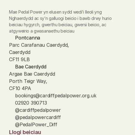
Mae Pedal Power yn elusen sydd wedi’i lleoli yng 
Nghaerdydd ac sy’n galluogi beicio i bawb drwy hurio 
beiciau hygyrch, gwerthu beiciau, gwersi beicio, ac 
atgyweirio a gwasanaethu beiciau
Pontcanna
Parc Carafanau Caerdydd, 
Caerdydd
CF11 9LB
Bae Caerdydd
Argae Bae Caerdydd
Porth Teigr Way, 
CF10 4PA
bookings@cardiffpedalpower.org.uk
02920 390713
@cardiffpedalpower
@pedalpowercardiff
@PedalPower_Diff
Llogi beiciau