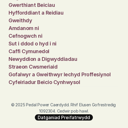
Gwerthiant Beiciau
Hyfforddiant a Reidiau
Gweithdy
Amdanom ni
Cefnogwch ni
Sut i ddod o hyd i ni
Caffi Cymunedol
Newyddion a Digwyddiadau
Straeon Cwsmeriaid
Gofalwyr a Gweithwyr Iechyd Proffesiynol
Cyfeiriadur Beicio Cynhwysol
© 2025 Pedal Power Caerdydd. Rhif Elusen Gofrestredig 
1092304. Cedwir pob hawl.
Datganiad Preifatrwydd